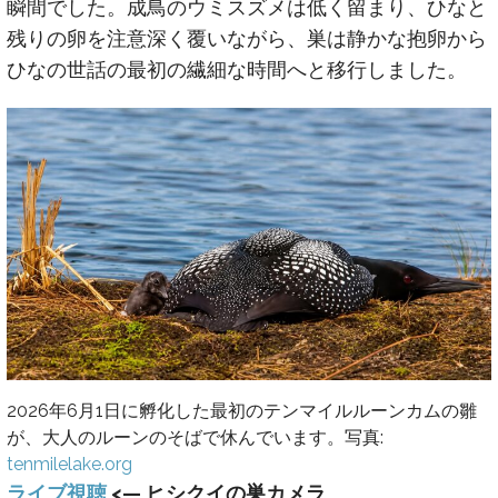
瞬間でした。成鳥のウミスズメは低く留まり、ひなと
残りの卵を注意深く覆いながら、巣は静かな抱卵から
ひなの世話の最初の繊細な時間へと移行しました。
2026年6月1日に孵化した最初のテンマイルルーンカムの雛
が、大人のルーンのそばで休んでいます。写真:
tenmilelake.org
ライブ視聴
<— ヒシクイの巣カメラ