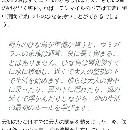
の卵が早く孵化すれば、テンマイルのペアは非常に短
い期間で巣に2羽のひなを持つことができるでしょ
う。
両方のひな鳥が準備が整うと、ウミガ
ラスの家族は通常、巣に長く留まるこ
とはありません。ひな鳥は孵化後すぐ
に水に移動し、近くで大人の監視の下
で生活を始めます。彼らは大人の背中
に乗ったり、翼の下に隠れたり、親の
近くで浮かんだりしながら、湖の生活
の最初のルールを学びます。
最初のひなはすでに最大の閾値を越えました。今、巣
には新しい命と未完成の待機が共存しています。