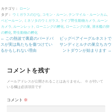
カテゴリ：
ローン
タグ：
ウミガラスのひな
,
コモン・ルーン
,
テンマイル・ルーンカム
,
ベビールーン
,
ミネソタのウミガラス
,
ライブ野生動物カメラ
,
ルーン
カメラ
,
ルーンレット
,
ローニングの孵化
,
ローニングの巣
,
潜水艦の卵
の孵化
,
野生動物の孵化
投
← この熱波で裏庭のバードバ
ビッグベアイーグルネストで
スが実は鳥たちを傷つけてい
サンディとルナの巣立ちカウ
稿
るかもしれない理由
ントダウンが始まります →
ナ
ビ
コメントを残す
ゲ
メールアドレスが公開されることはありません。
※
が付いて
ー
いる欄は必須項目です
シ
コメント
※
ョ