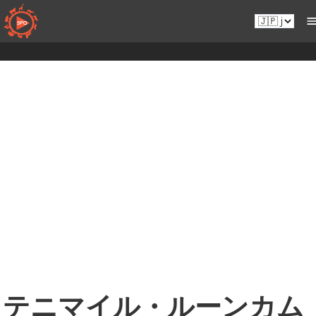
コ
Ja.sportsmansparadiseonline.com
ン
テ
ン
ツ
へ
移
動
テニマイル・ルーンカム