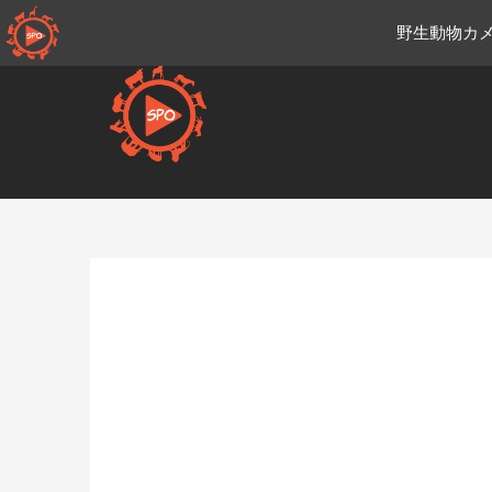
コ
野生動物カメ
ン
テ
ン
ツ
へ
移
Ja.sportsmansparadiseonli
動