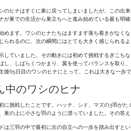
シのヒナはすぐに巣に戻ってしまいましたが、この出来
ナが巣での生活から巣立ちへと進み始めている最も明確
始めます。ワシのヒナたちはますます落ち着きがなくな
じられるのに、次の瞬間にはとても大きく感じられるよ
示していました。その動きには初めて挑戦するぎこちな
ばし、しばらくつかまり、翼を使ってバランスを取り、
生後65日目のワシのヒナにとって、これは大きな一歩
ん中のワシのヒナ
初に挑戦したことです。ハッチ、シド、マズの3羽がた
、巣の上に小さな羽のように漂っていました。その答え
ドは三羽の中で最初に次の自立への一歩を踏み出すとい