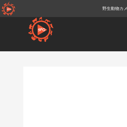
コ
野生動物カメ
ン
テ
ン
ツ
へ
移
Ja.sportsmansparadiseonli
動