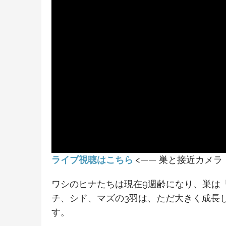
ライブ視聴はこちら
<—— 巣と接近カメラ
ワシのヒナたちは現在9週齢になり、巣は
チ、シド、マズの3羽は、ただ大きく成長
す。