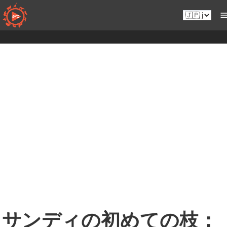
コ
Ja.sportsmansparadiseonline.com
ン
テ
ン
ツ
へ
移
動
サンディの初めての枝：