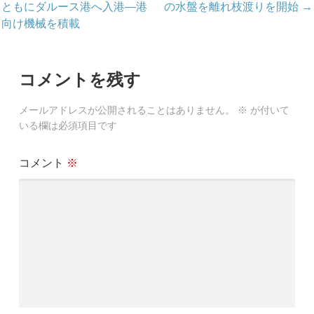
ともにダルース港へ入港―港
の水盤を離れ枝渡りを開始 →
稿
向け機械を積載
ナ
ビ
コメントを残す
ゲ
メールアドレスが公開されることはありません。
※
が付いて
ー
いる欄は必須項目です
シ
コメント
※
ョ
ン