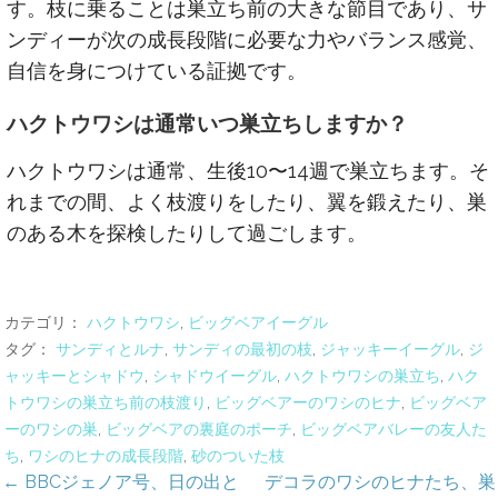
す。枝に乗ることは巣立ち前の大きな節目であり、サ
ンディーが次の成長段階に必要な力やバランス感覚、
自信を身につけている証拠です。
ハクトウワシは通常いつ巣立ちしますか？
ハクトウワシは通常、生後10〜14週で巣立ちます。そ
れまでの間、よく枝渡りをしたり、翼を鍛えたり、巣
のある木を探検したりして過ごします。
カテゴリ：
ハクトウワシ
,
ビッグベアイーグル
タグ：
サンディとルナ
,
サンディの最初の枝
,
ジャッキーイーグル
,
ジ
ャッキーとシャドウ
,
シャドウイーグル
,
ハクトウワシの巣立ち
,
ハク
トウワシの巣立ち前の枝渡り
,
ビッグベアーのワシのヒナ
,
ビッグベア
ーのワシの巣
,
ビッグベアの裏庭のポーチ
,
ビッグベアバレーの友人た
ち
,
ワシのヒナの成長段階
,
砂のついた枝
投
← BBCジェノア号、日の出と
デコラのワシのヒナたち、巣