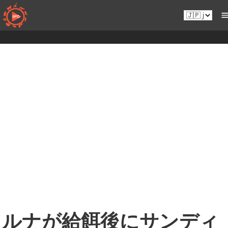
コ
Ja.sportsmansparadiseonline.com
ン
テ
ン
ツ
へ
移
動
ルナが給餌後にサンディ