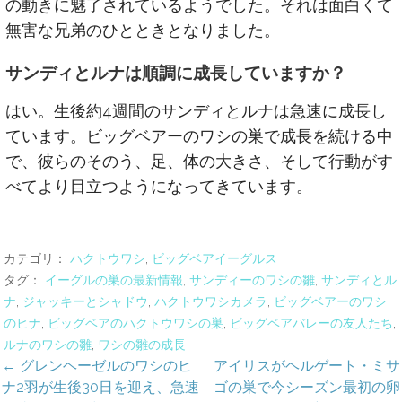
の動きに魅了されているようでした。それは面白くて
無害な兄弟のひとときとなりました。
サンディとルナは順調に成長していますか？
はい。生後約4週間のサンディとルナは急速に成長し
ています。ビッグベアーのワシの巣で成長を続ける中
で、彼らのそのう、足、体の大きさ、そして行動がす
べてより目立つようになってきています。
カテゴリ：
ハクトウワシ
,
ビッグベアイーグルス
タグ：
イーグルの巣の最新情報
,
サンディーのワシの雛
,
サンディとル
ナ
,
ジャッキーとシャドウ
,
ハクトウワシカメラ
,
ビッグベアーのワシ
のヒナ
,
ビッグベアのハクトウワシの巣
,
ビッグベアバレーの友人たち
,
ルナのワシの雛
,
ワシの雛の成長
投
← グレンヘーゼルのワシのヒ
アイリスがヘルゲート・ミサ
ナ2羽が生後30日を迎え、急速
ゴの巣で今シーズン最初の卵