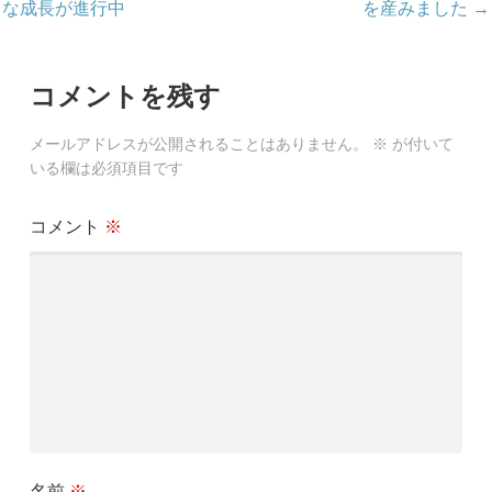
稿
な成長が進行中
を産みました →
ナ
ビ
コメントを残す
ゲ
メールアドレスが公開されることはありません。
※
が付いて
ー
いる欄は必須項目です
シ
コメント
※
ョ
ン
名前
※