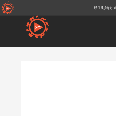
コ
野生動物カメ
ン
テ
ン
ツ
へ
移
Ja.sportsmansparadiseonli
動