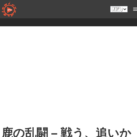
コ
Ja.sportsmansparadiseonline.com
ン
テ
ン
ツ
へ
移
動
鹿の乱闘 – 戦う、追いか