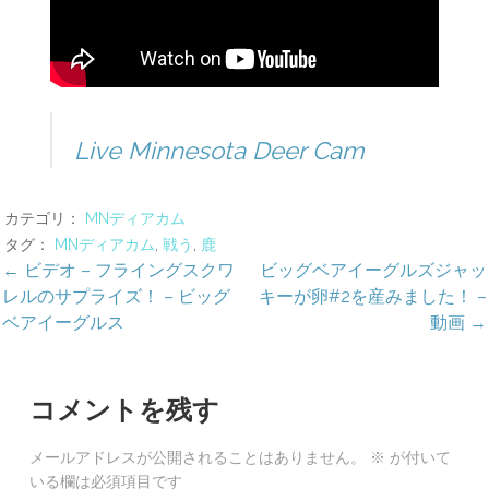
Live Minnesota Deer Cam
カテゴリ：
MNディアカム
タグ：
MNディアカム
,
戦う
,
鹿
投
← ビデオ – フライングスクワ
ビッグベアイーグルズジャッ
レルのサプライズ！ – ビッグ
キーが卵#2を産みました！ –
稿
ベアイーグルス
動画 →
ナ
ビ
コメントを残す
ゲ
メールアドレスが公開されることはありません。
※
が付いて
いる欄は必須項目です