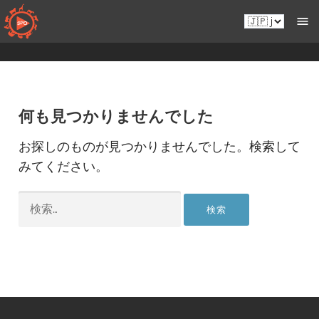
コ
Ja.sportsmansparadiseonline.com
ン
テ
ン
ツ
へ
移
何も見つかりませんでした
動
お探しのものが見つかりませんでした。検索して
みてください。
検
索: