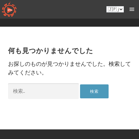
コ
Ja.sportsmansparadiseonline.com
ン
テ
ン
ツ
へ
移
何も見つかりませんでした
動
お探しのものが見つかりませんでした。検索して
みてください。
検
索: