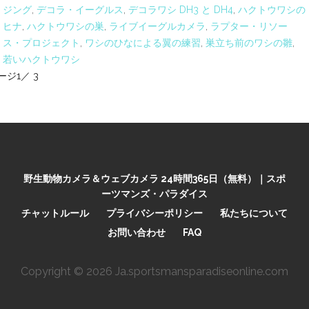
ジング
,
デコラ・イーグルス
,
デコラワシ DH3 と DH4
,
ハクトウワシの
ヒナ
,
ハクトウワシの巣
,
ライブイーグルカメラ
,
ラプター・リソー
ス・プロジェクト
,
ワシのひなによる翼の練習
,
巣立ち前のワシの雛
,
若いハクトウワシ
投
ージ1／ 3
稿
ナ
ビ
野生動物カメラ＆ウェブカメラ 24時間365日（無料）｜スポ
ゲ
ーツマンズ・パラダイス
ー
チャットルール
プライバシーポリシー
私たちについて
お問い合わせ
FAQ
シ
ョ
Copyright © 2026 Ja.sportsmansparadiseonline.com
ン