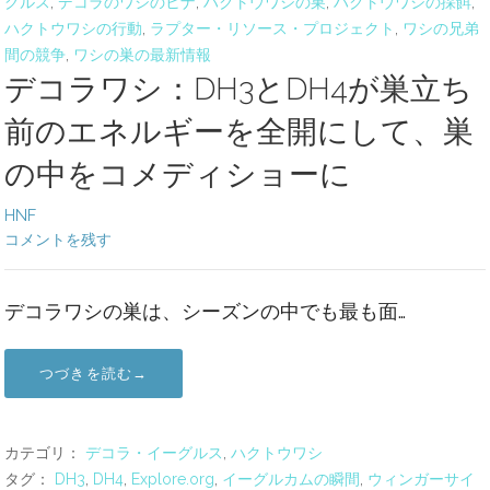
グルス
,
デコラのワシのヒナ
,
ハクトウワシの巣
,
ハクトウワシの採餌
,
ハクトウワシの行動
,
ラプター・リソース・プロジェクト
,
ワシの兄弟
間の競争
,
ワシの巣の最新情報
デコラワシ：DH3とDH4が巣立ち
前のエネルギーを全開にして、巣
の中をコメディショーに
HNF
コメントを残す
デコラワシの巣は、シーズンの中でも最も面…
つづきを読む→
カテゴリ：
デコラ・イーグルス
,
ハクトウワシ
タグ：
DH3
,
DH4
,
Explore.org
,
イーグルカムの瞬間
,
ウィンガーサイ