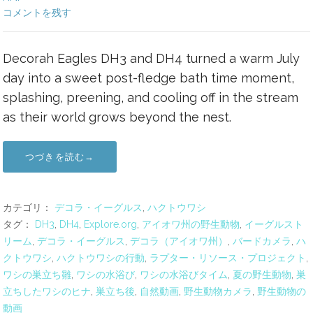
コメントを残す
Decorah Eagles DH3 and DH4 turned a warm July
day into a sweet post-fledge bath time moment,
splashing, preening, and cooling off in the stream
as their world grows beyond the nest.
つづきを読む→
カテゴリ：
デコラ・イーグルス
,
ハクトウワシ
タグ：
DH3
,
DH4
,
Explore.org
,
アイオワ州の野生動物
,
イーグルスト
リーム
,
デコラ・イーグルス
,
デコラ（アイオワ州）
,
バードカメラ
,
ハ
クトウワシ
,
ハクトウワシの行動
,
ラプター・リソース・プロジェクト
,
ワシの巣立ち雛
,
ワシの水浴び
,
ワシの水浴びタイム
,
夏の野生動物
,
巣
立ちしたワシのヒナ
,
巣立ち後
,
自然動画
,
野生動物カメラ
,
野生動物の
動画