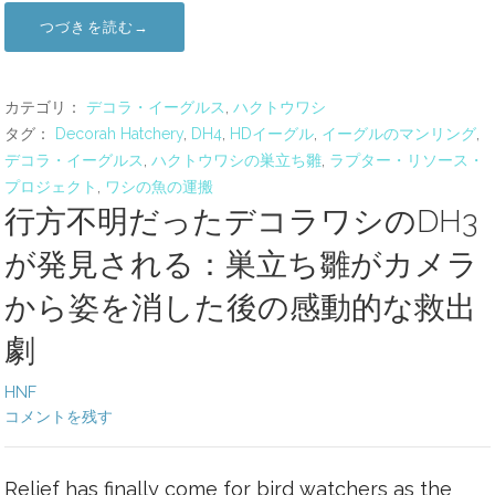
つづきを読む→
カテゴリ：
デコラ・イーグルス
,
ハクトウワシ
タグ：
Decorah Hatchery
,
DH4
,
HDイーグル
,
イーグルのマンリング
,
デコラ・イーグルス
,
ハクトウワシの巣立ち雛
,
ラプター・リソース・
プロジェクト
,
ワシの魚の運搬
行方不明だったデコラワシのDH3
が発見される：巣立ち雛がカメラ
から姿を消した後の感動的な救出
劇
HNF
コメントを残す
Relief has finally come for bird watchers as the