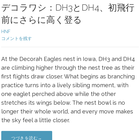
デコラワシ：DH3とDH4、初飛行
前にさらに高く登る
HNF
コメントを残す
At the Decorah Eagles nest in Iowa, DH3 and DH4
are climbing higher through the nest tree as their
first flights draw closer. What begins as branching
practice turns into a lively sibling moment, with
one eaglet perched above while the other
stretches its wings below. The nest bowl is no
longer their whole world, and every move makes
the sky feel a little closer.
つづきを読む→