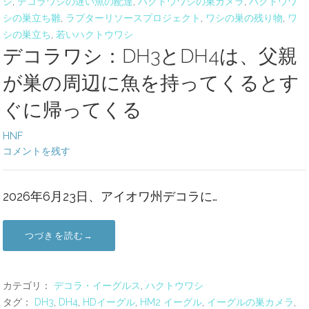
シ
,
デコラワシの遅い魚の配達
,
ハクトウワシの巣カメラ
,
ハクトウワ
シの巣立ち雛
,
ラプターリソースプロジェクト
,
ワシの巣の残り物
,
ワ
シの巣立ち
,
若いハクトウワシ
デコラワシ：DH3とDH4は、父親
が巣の周辺に魚を持ってくるとす
ぐに帰ってくる
HNF
コメントを残す
2026年6月23日、アイオワ州デコラに…
つづきを読む→
カテゴリ：
デコラ・イーグルス
,
ハクトウワシ
タグ：
DH3
,
DH4
,
HDイーグル
,
HM2 イーグル
,
イーグルの巣カメラ
,