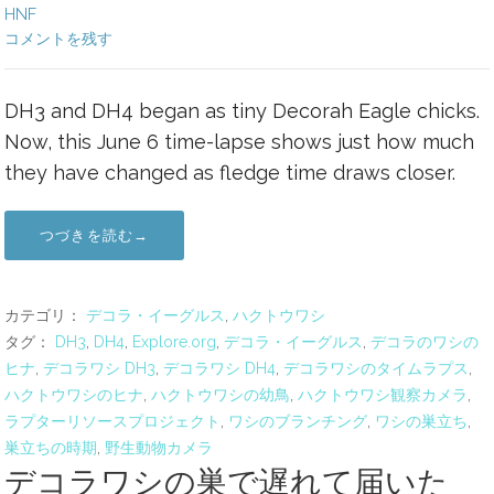
HNF
コメントを残す
DH3 and DH4 began as tiny Decorah Eagle chicks.
Now, this June 6 time-lapse shows just how much
they have changed as fledge time draws closer.
つづきを読む→
カテゴリ：
デコラ・イーグルス
,
ハクトウワシ
タグ：
DH3
,
DH4
,
Explore.org
,
デコラ・イーグルス
,
デコラのワシの
ヒナ
,
デコラワシ DH3
,
デコラワシ DH4
,
デコラワシのタイムラプス
,
ハクトウワシのヒナ
,
ハクトウワシの幼鳥
,
ハクトウワシ観察カメラ
,
ラプターリソースプロジェクト
,
ワシのブランチング
,
ワシの巣立ち
,
巣立ちの時期
,
野生動物カメラ
デコラワシの巣で遅れて届いた