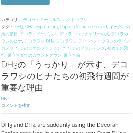
カテゴリ：
デコラ・イーグルス
,
ハクトウワシ
タグ：
DH3
,
DH4
,
Explore.org
,
Raptor Resource Project
,
イーグルの
巣の節目
,
デコラ・イーグルス
,
デコラ・ハッチェリーの巣
,
デコラの
ワシのヒナ
,
デコラワシ DH3
,
デコラワシ DH4
,
ハクトウワシのライブ
カメラ
,
ワシのヒナのブランチング
,
ワシのブランチング
,
初めての飛
行
,
巣立ちまでのカウントダウン
,
巣立ち前
DH3の「うっかり」が示す、デコ
ラワシのヒナたちの初飛行週間が
重要な理由
HNF
コメントを残す
DH3 and DH4 are suddenly using the Decorah