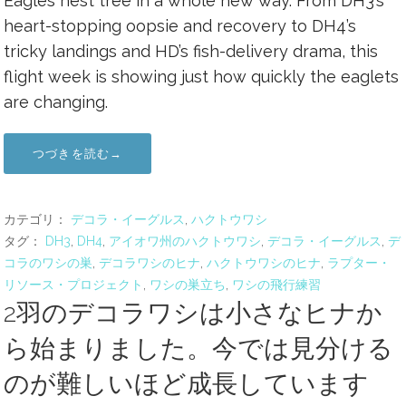
Eagles nest tree in a whole new way. From DH3’s
heart-stopping oopsie and recovery to DH4’s
tricky landings and HD’s fish-delivery drama, this
flight week is showing just how quickly the eaglets
are changing.
つづきを読む→
カテゴリ：
デコラ・イーグルス
,
ハクトウワシ
タグ：
DH3
,
DH4
,
アイオワ州のハクトウワシ
,
デコラ・イーグルス
,
デ
コラのワシの巣
,
デコラワシのヒナ
,
ハクトウワシのヒナ
,
ラプター・
リソース・プロジェクト
,
ワシの巣立ち
,
ワシの飛行練習
2羽のデコラワシは小さなヒナか
ら始まりました。今では見分ける
のが難しいほど成長しています