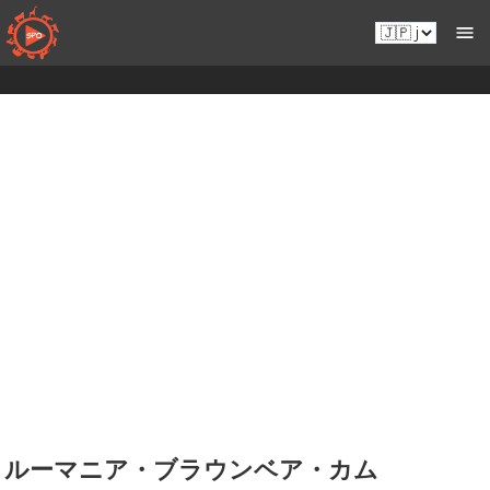
コ
Ja.sportsmansparadiseonline.com
ン
テ
ン
ツ
へ
移
動
ルーマニア・ブラウンベア・カム