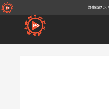
コ
野生動物カメ
ン
テ
ン
ツ
へ
移
Ja.sportsmansparadiseonli
動