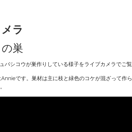
カメラ
リの巣
ュバシコウが巣作りしている様子をライブカメラでご覧
前はAnnieです。巣材は主に枝と緑色のコケが混ざって
。