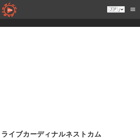
コ
Ja.sportsmansparadiseonline.com
ン
テ
ン
ツ
へ
移
動
ライブカーディナルネストカム