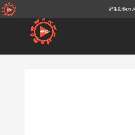
コ
野生動物カメ
ン
テ
ン
ツ
へ
移
Ja.sportsmansparadiseonli
動