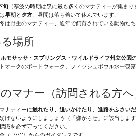
下旬
（寒波の時期は泉に最も多くのマナティーが集まり
は
早朝と夕方
。昼間は落ち着いて休んでいます。
冬は野生のマナティー、通年で飼育されている動物たち
いる場所
 ホモサッサ・スプリングス・ワイルドライフ州立公園
トオークのボードウォーク、フィッシュボウル水中観察
時のマナー（訪問される方へ
マナティーに
触れたり、追いかけたり、進路をふさいだ
妨げないようにしましょう（「嫌がらせ」に該当します
標識を必ず守ってください。
会（FWC）からのガイダンスです。