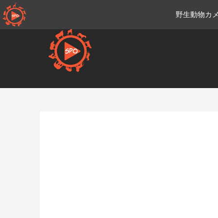
コ
野生動物カメ
ン
テ
ン
ツ
へ
移
Ja.sportsmansparadiseonli
動