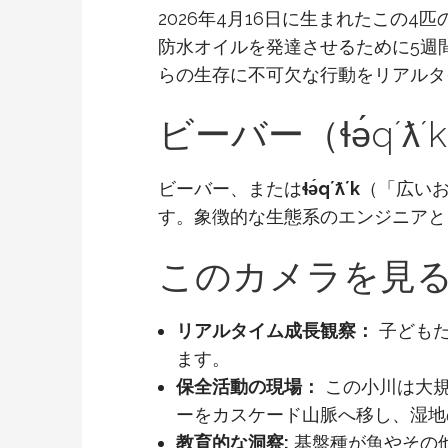
2026年4月16日に生まれたこの
防水オイルを発達させるために5週
らの生存に不可欠な行動をリアルタ
ビーバー（ɬə́qʼ
ビーバー、または
ɬə́qʼƛʼk
（「広い
す。象徴的な生態系のエンジニアと
このカメラを見
リアルタイム成長観察：
子どもた
ます。
保全活動の現場：
この小川は大規
ーをカスケード山脈へ移し、湿地
教育的な洞察:
基盤種が魚やその