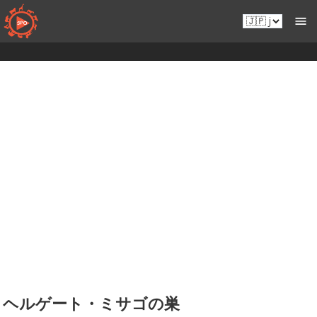
コ
Ja.sportsmansparadiseonline.com
ン
テ
ン
ツ
へ
移
動
ヘルゲート・ミサゴの巣