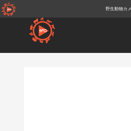
コ
野生動物カメ
ン
テ
ン
ツ
へ
移
Ja.sportsmansparadiseonli
動