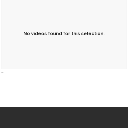
No videos found for this selection.
–
No videos found for this selection.