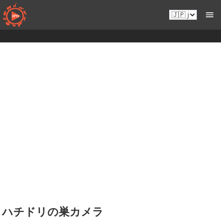
コ
Ja.sportsmansparadiseonline.com
ン
テ
ン
ツ
へ
移
動
ハチドリの巣カメラ