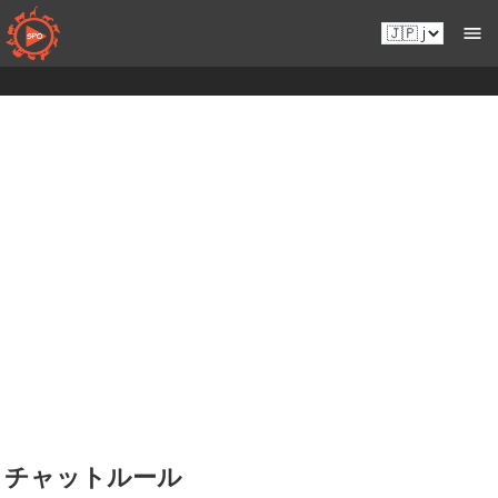
コ
Ja.sportsmansparadiseonline.com
ン
テ
ン
ツ
へ
移
動
チャットルール