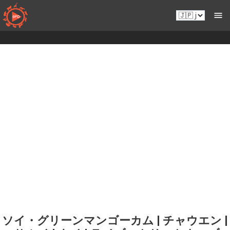
コ
Ja.sportsmansparadiseonline.com
ン
テ
ン
ツ
へ
移
動
ソイ・グリーンマンゴーカム | チャウエン |