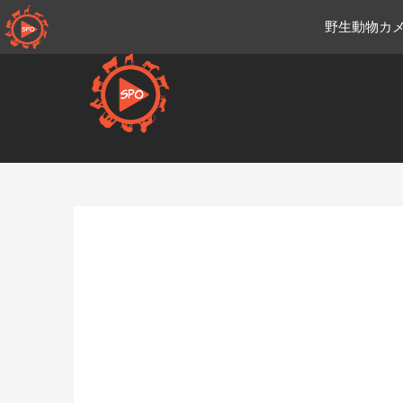
コ
野生動物カメ
ン
テ
ン
ツ
へ
移
Ja.sportsmansparadiseonli
動