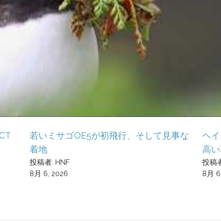
CT
若いミサゴOE5が初飛行、そして見事な
ヘイ
着地
高い
投稿者: HNF
投稿者
8月 6, 2026
8月 6