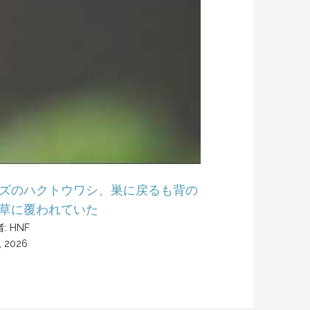
ズのハクトウワシ、巣に戻るも背の
草に覆われていた
: HNF
, 2026