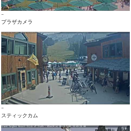
–
プラザカメラ
–
スティックカム