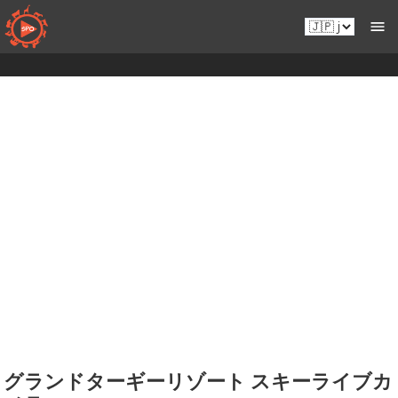
コ
Ja.sportsmansparadiseonline.com
ン
テ
ン
ツ
へ
移
動
グランドターギーリゾート スキーライブカ