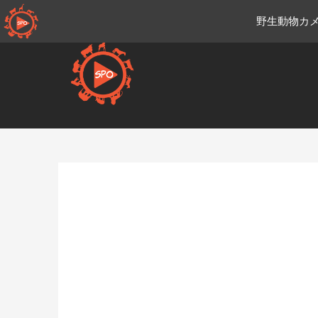
コ
野生動物カメ
ン
テ
ン
ツ
へ
移
Ja.sportsmansparadiseonli
動